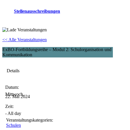
Stellenausschreibungen
<< Alle Veranstaltungen
ExBO-Fortbildungsreihe – Modul 2: Schulorganisation und
Kommunikation
Details
Datum:
Mittwoch,
22.
Mai
2024
Zeit:
-
All day
Veranstaltungs­kategorien:
Schulen