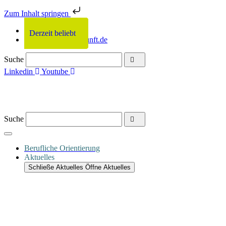
Zum Inhalt springen
0331 2011-679
Derzeit beliebt
Derzeit beliebt
Derzeit beliebt
Derzeit beliebt
info@netzwerkzukunft.de
Suche
Linkedin
Youtube
Suche
Berufliche Orientierung
Aktuelles
Schließe Aktuelles
Öffne Aktuelles