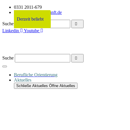
0331 2011-679
info@netzwerkzukunft.de
Derzeit beliebt
Derzeit beliebt
Derzeit beliebt
Derzeit beliebt
Suche
Linkedin
Youtube
Suche
Berufliche Orientierung
Aktuelles
Schließe Aktuelles
Öffne Aktuelles