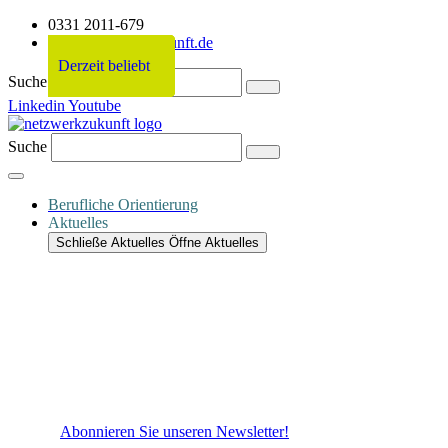
0331 2011-679
info@netzwerkzukunft.de
Derzeit beliebt
Derzeit beliebt
Derzeit beliebt
Derzeit beliebt
Suche
Linkedin
Youtube
Suche
Berufliche Orientierung
Aktuelles
Schließe Aktuelles
Öffne Aktuelles
Abonnieren Sie unseren Newsletter!