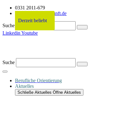
0331 2011-679
info@netzwerkzukunft.de
Derzeit beliebt
Derzeit beliebt
Derzeit beliebt
Derzeit beliebt
Suche
Linkedin
Youtube
Suche
Berufliche Orientierung
Aktuelles
Schließe Aktuelles
Öffne Aktuelles