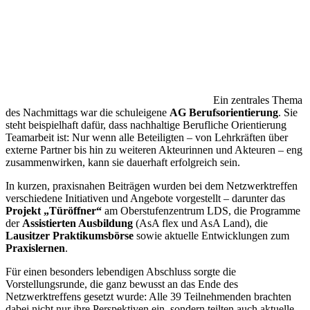
Ein zentrales Thema
des Nachmittags war die schuleigene
AG Berufsorientierung
. Sie
steht beispielhaft dafür, dass nachhaltige Berufliche Orientierung
Teamarbeit ist: Nur wenn alle Beteiligten – von Lehrkräften über
externe Partner bis hin zu weiteren Akteurinnen und Akteuren – eng
zusammenwirken, kann sie dauerhaft erfolgreich sein.
In kurzen, praxisnahen Beiträgen wurden bei dem Netzwerktreffen
verschiedene Initiativen und Angebote vorgestellt – darunter das
Projekt „Türöffner“
am Oberstufenzentrum LDS, die Programme
der
Assistierten Ausbildung
(AsA flex und AsA Land), die
Lausitzer Praktikumsbörse
sowie aktuelle Entwicklungen zum
Praxislernen
.
Für einen besonders lebendigen Abschluss sorgte die
Vorstellungsrunde, die ganz bewusst an das Ende des
Netzwerktreffens gesetzt wurde: Alle 39 Teilnehmenden brachten
dabei nicht nur ihre Perspektiven ein, sondern teilten auch aktuelle