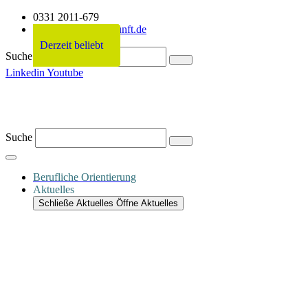
0331 2011-679
info@netzwerkzukunft.de
Derzeit beliebt
Derzeit beliebt
Derzeit beliebt
Derzeit beliebt
Suche
Linkedin
Youtube
Suche
Berufliche Orientierung
Aktuelles
Schließe Aktuelles
Öffne Aktuelles