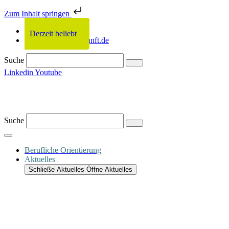
Zum Inhalt springen
0331 2011-679
Derzeit beliebt
Derzeit beliebt
Derzeit beliebt
Derzeit beliebt
info@netzwerkzukunft.de
Suche
Linkedin
Youtube
Suche
Berufliche Orientierung
Aktuelles
Schließe Aktuelles
Öffne Aktuelles