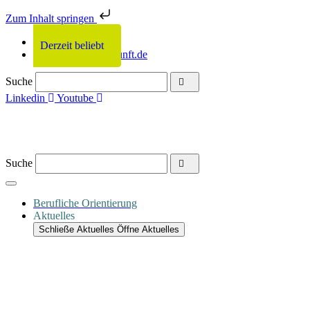
Zum Inhalt springen
0331 2011-679
Derzeit beliebt
Derzeit beliebt
Derzeit beliebt
Derzeit beliebt
info@netzwerkzukunft.de
Suche
Linkedin
Youtube
Suche
Berufliche Orientierung
Aktuelles
Schließe Aktuelles
Öffne Aktuelles