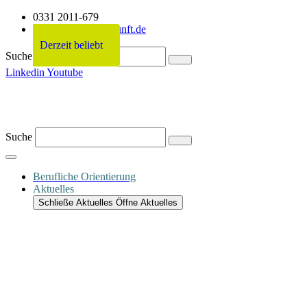
0331 2011-679
info@netzwerkzukunft.de
Derzeit beliebt
Derzeit beliebt
Derzeit beliebt
Derzeit beliebt
Suche
Linkedin
Youtube
Suche
Berufliche Orientierung
Aktuelles
Schließe Aktuelles
Öffne Aktuelles