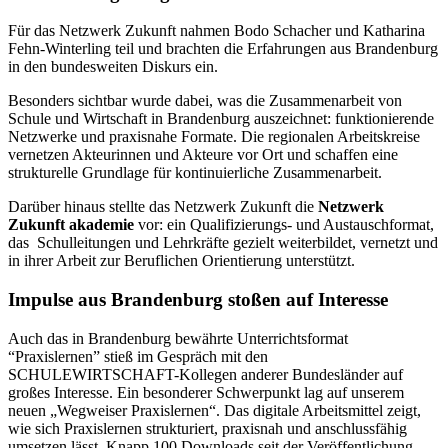
Für das Netzwerk Zukunft nahmen Bodo Schacher und Katharina
Fehn-Winterling teil und brachten die Erfahrungen aus Brandenburg
in den bundesweiten Diskurs ein.
Besonders sichtbar wurde dabei, was die Zusammenarbeit von
Schule und Wirtschaft in Brandenburg auszeichnet: funktionierende
Netzwerke und praxisnahe Formate. Die regionalen Arbeitskreise
vernetzen Akteurinnen und Akteure vor Ort und schaffen eine
strukturelle Grundlage für kontinuierliche Zusammenarbeit.
Darüber hinaus stellte das Netzwerk Zukunft die
Netzwerk
Zukunft akademie
vor: ein Qualifizierungs- und Austauschformat,
das Schulleitungen und Lehrkräfte gezielt weiterbildet, vernetzt und
in ihrer Arbeit zur Beruflichen Orientierung unterstützt.
Impulse aus Brandenburg stoßen auf Interesse
Auch das in Brandenburg bewährte Unterrichtsformat
“Praxislernen” stieß im Gespräch mit den
SCHULEWIRTSCHAFT-Kollegen anderer Bundesländer auf
großes Interesse. Ein besonderer Schwerpunkt lag auf unserem
neuen „Wegweiser Praxislernen“. Das digitale Arbeitsmittel zeigt,
wie sich Praxislernen strukturiert, praxisnah und anschlussfähig
umsetzen lässt. Knapp 100 Downloads seit der Veröffentlichung