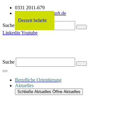
0331 2011-679
info@netzwerkzukunft.de
Derzeit beliebt
Derzeit beliebt
Derzeit beliebt
Derzeit beliebt
Suche
Linkedin
Youtube
Suche
Berufliche Orientierung
Aktuelles
Schließe Aktuelles
Öffne Aktuelles