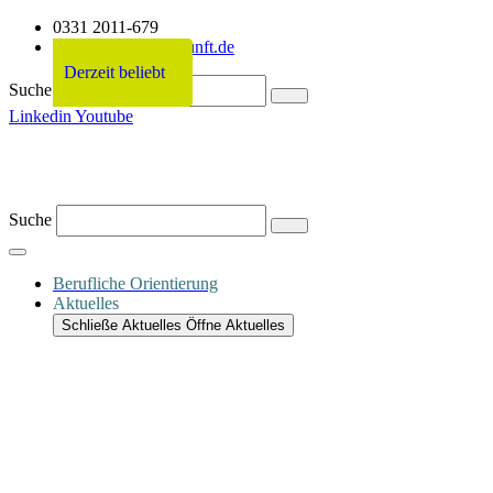
0331 2011-679
info@netzwerkzukunft.de
Derzeit beliebt
Derzeit beliebt
Derzeit beliebt
Derzeit beliebt
Suche
Linkedin
Youtube
Suche
Berufliche Orientierung
Aktuelles
Schließe Aktuelles
Öffne Aktuelles