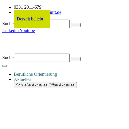
0331 2011-679
info@netzwerkzukunft.de
Derzeit beliebt
Derzeit beliebt
Derzeit beliebt
Derzeit beliebt
Suche
Linkedin
Youtube
Suche
Berufliche Orientierung
Aktuelles
Schließe Aktuelles
Öffne Aktuelles